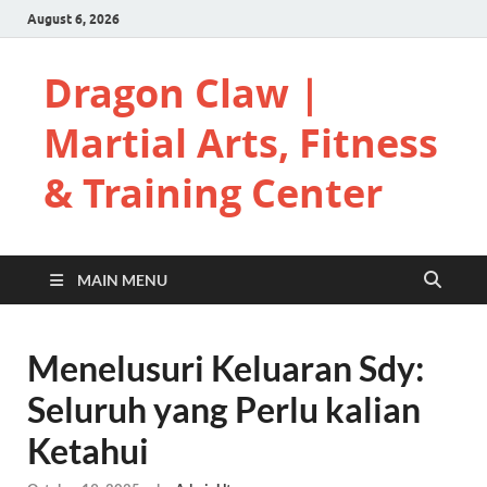
August 6, 2026
Dragon Claw |
Martial Arts, Fitness
& Training Center
MAIN MENU
Menelusuri Keluaran Sdy:
Seluruh yang Perlu kalian
Ketahui