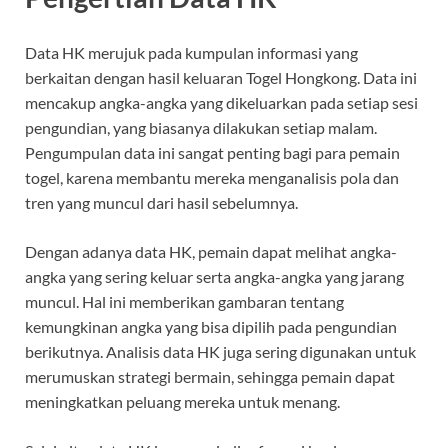
Data HK merujuk pada kumpulan informasi yang
berkaitan dengan hasil keluaran Togel Hongkong. Data ini
mencakup angka-angka yang dikeluarkan pada setiap sesi
pengundian, yang biasanya dilakukan setiap malam.
Pengumpulan data ini sangat penting bagi para pemain
togel, karena membantu mereka menganalisis pola dan
tren yang muncul dari hasil sebelumnya.
Dengan adanya data HK, pemain dapat melihat angka-
angka yang sering keluar serta angka-angka yang jarang
muncul. Hal ini memberikan gambaran tentang
kemungkinan angka yang bisa dipilih pada pengundian
berikutnya. Analisis data HK juga sering digunakan untuk
merumuskan strategi bermain, sehingga pemain dapat
meningkatkan peluang mereka untuk menang.