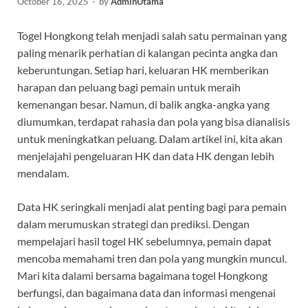
October 16, 2025
-
by
AdminUtama
Togel Hongkong telah menjadi salah satu permainan yang
paling menarik perhatian di kalangan pecinta angka dan
keberuntungan. Setiap hari, keluaran HK memberikan
harapan dan peluang bagi pemain untuk meraih
kemenangan besar. Namun, di balik angka-angka yang
diumumkan, terdapat rahasia dan pola yang bisa dianalisis
untuk meningkatkan peluang. Dalam artikel ini, kita akan
menjelajahi pengeluaran HK dan data HK dengan lebih
mendalam.
Data HK seringkali menjadi alat penting bagi para pemain
dalam merumuskan strategi dan prediksi. Dengan
mempelajari hasil togel HK sebelumnya, pemain dapat
mencoba memahami tren dan pola yang mungkin muncul.
Mari kita dalami bersama bagaimana togel Hongkong
berfungsi, dan bagaimana data dan informasi mengenai