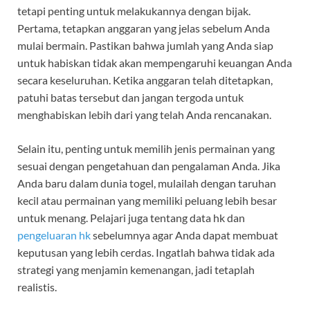
tetapi penting untuk melakukannya dengan bijak.
Pertama, tetapkan anggaran yang jelas sebelum Anda
mulai bermain. Pastikan bahwa jumlah yang Anda siap
untuk habiskan tidak akan mempengaruhi keuangan Anda
secara keseluruhan. Ketika anggaran telah ditetapkan,
patuhi batas tersebut dan jangan tergoda untuk
menghabiskan lebih dari yang telah Anda rencanakan.
Selain itu, penting untuk memilih jenis permainan yang
sesuai dengan pengetahuan dan pengalaman Anda. Jika
Anda baru dalam dunia togel, mulailah dengan taruhan
kecil atau permainan yang memiliki peluang lebih besar
untuk menang. Pelajari juga tentang data hk dan
pengeluaran hk
sebelumnya agar Anda dapat membuat
keputusan yang lebih cerdas. Ingatlah bahwa tidak ada
strategi yang menjamin kemenangan, jadi tetaplah
realistis.