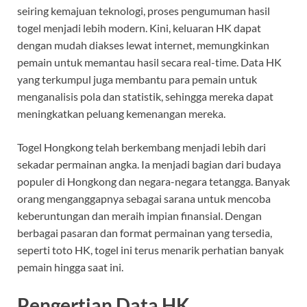
seiring kemajuan teknologi, proses pengumuman hasil
togel menjadi lebih modern. Kini, keluaran HK dapat
dengan mudah diakses lewat internet, memungkinkan
pemain untuk memantau hasil secara real-time. Data HK
yang terkumpul juga membantu para pemain untuk
menganalisis pola dan statistik, sehingga mereka dapat
meningkatkan peluang kemenangan mereka.
Togel Hongkong telah berkembang menjadi lebih dari
sekadar permainan angka. Ia menjadi bagian dari budaya
populer di Hongkong dan negara-negara tetangga. Banyak
orang menganggapnya sebagai sarana untuk mencoba
keberuntungan dan meraih impian finansial. Dengan
berbagai pasaran dan format permainan yang tersedia,
seperti toto HK, togel ini terus menarik perhatian banyak
pemain hingga saat ini.
Pengertian Data HK