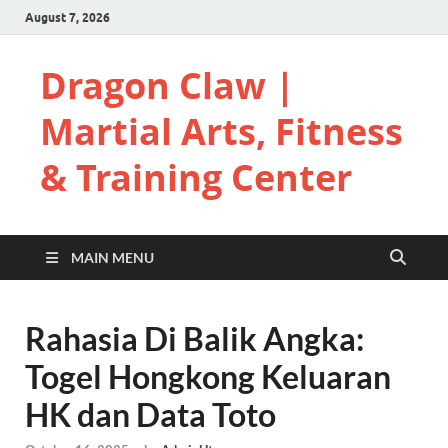
August 7, 2026
Dragon Claw |
Martial Arts, Fitness
& Training Center
MAIN MENU
Rahasia Di Balik Angka:
Togel Hongkong Keluaran
HK dan Data Toto