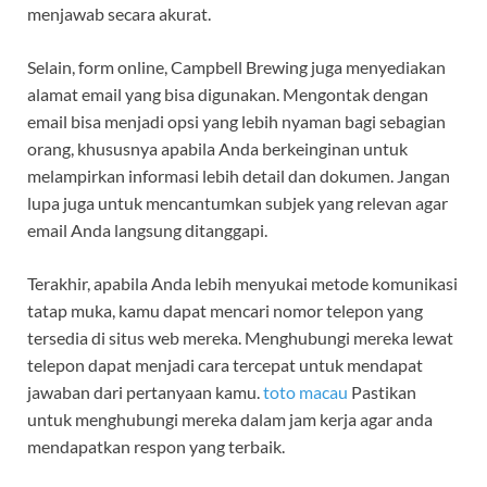
menjawab secara akurat.
Selain, form online, Campbell Brewing juga menyediakan
alamat email yang bisa digunakan. Mengontak dengan
email bisa menjadi opsi yang lebih nyaman bagi sebagian
orang, khususnya apabila Anda berkeinginan untuk
melampirkan informasi lebih detail dan dokumen. Jangan
lupa juga untuk mencantumkan subjek yang relevan agar
email Anda langsung ditanggapi.
Terakhir, apabila Anda lebih menyukai metode komunikasi
tatap muka, kamu dapat mencari nomor telepon yang
tersedia di situs web mereka. Menghubungi mereka lewat
telepon dapat menjadi cara tercepat untuk mendapat
jawaban dari pertanyaan kamu.
toto macau
Pastikan
untuk menghubungi mereka dalam jam kerja agar anda
mendapatkan respon yang terbaik.