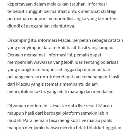
kepercayaan dalam melakukan taruhan. Informasi
tersebut sungguh bermanfaat untuk membuat strategi
permainan maupun memprediksi angka yang berpotensi
diundi di pengundian selanjutnya.
Di samping itu, informasi Macau berperan sebagai catatan
yang menyimpan data terkait hasil-hasil yang lampau.
Dengan mengamati informasi ini, pemain dapat
memperoleh wawasan yang lebih luas tentang polarisasi
yang mungkin terwujud, sehingga dapat menambah
peluang mereka untuk mendapatkan kemenangan. Hasil
dari Macau yang sistematis membantu dalam
menciptakan taktik yang lebih matang dan mendasar.
Di zaman modern ini, akses ke data live result Macau
maupun hasil dari berbagai platform semakin lebih
mudah. Para pemain bisa mengikuti live macau pools
maupun menjamin bahwa mereka tidak tidak ketinggalan