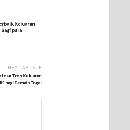
erbaik Keluaran
 bagi para
NEXT ARTICLE
i dan Tren Keluaran
K bagi Pemain Togel