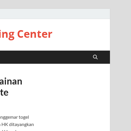
ning Center
ainan
te
enggemar togel
n HK ditayangkan