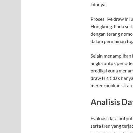
lainnya.
Proses live draw in
Hongkong. Pada setia
dengan terang nomor 
dalam permainan tog
Selain menampilkan h
angka untuk periode
prediksi guna menam
draw HK tidak hanya 
merencanakan strate
Analisis Da
Evaluasi data outpu
serta tren yang terj