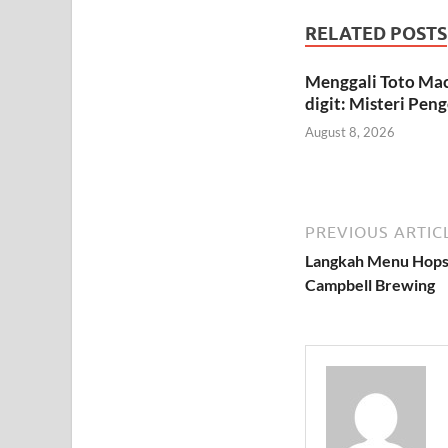
RELATED POSTS
Menggali Toto Ma
digit: Misteri Pen
August 8, 2026
PREVIOUS ARTIC
Langkah Menu Hops
Campbell Brewing