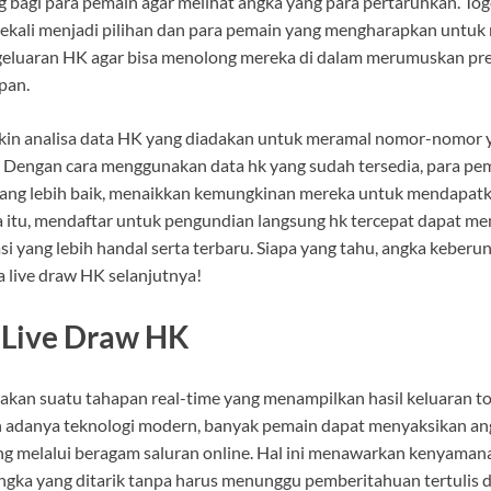
g bagi para pemain agar melihat angka yang para pertaruhkan. To
ekali menjadi pilihan dan para pemain yang mengharapkan untuk
geluaran HK agar bisa menolong mereka di dalam merumuskan pre
pan.
kin analisa data HK yang diadakan untuk meramal nomor-nomor
 Dengan cara menggunakan data hk yang sudah tersedia, para pe
yang lebih baik, menaikkan kemungkinan mereka untuk mendapat
a itu, mendaftar untuk pengundian langsung hk tercepat dapat m
i yang lebih handal serta terbaru. Siapa yang tahu, angka keber
 live draw HK selanjutnya!
 Live Draw HK
kan suatu tahapan real-time yang menampilkan hasil keluaran t
 adanya teknologi modern, banyak pemain dapat menyaksikan an
ung melalui beragam saluran online. Hal ini menawarkan kenyaman
gka yang ditarik tanpa harus menunggu pemberitahuan tertulis d