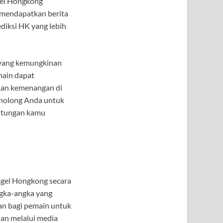
gel Hongkong
 mendapatkan berita
diksi HK yang lebih
 yang kemungkinan
main dapat
kan kemenangan di
enolong Anda untuk
untungan kamu
ogel Hongkong secara
gka-angka yang
an bagi pemain untuk
an melalui media